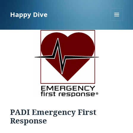
Happy Dive
MENÜ
UND
WIDGETS
PADI Emergency First
Response